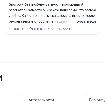
быстро и без проблем заменили прогоревший
резонатор. Запчасти они заказывали сами, это весьма
удобно. Качество работы оказалось на высоте, после
ремонта никаких проблем в машине не возникло.
Показать ещё
Плюс ко всему специалисты отнеслись ко мне
5 июня 2025 Отзыв взят с сайта Zoon.ru
доброжелательно. Локация автосервиса тоже для
меня удобна.
и
Автозапчасти
Ремонт 