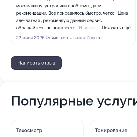
мою машину, устранили проблемы, дали
рекомендации. Все понравилось быстро, четко . Цена
адекватная , рекомендую данный сервис,
обращайтесь, не пожалеете ! И всегда есть связь с
Показать ещё
директором . Дальше буду приезжать в БТР на
22 июня 2026 Отзыв взят с сайта Zoon.ru
ремонт . Очень удобное место расположения на
Солнечная 4.
Написать отзыв
Популярные услуг
Техосмотр
Тонирование