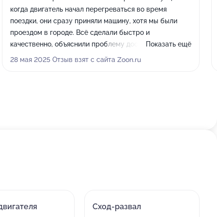
когда двигатель начал перегреваться во время
поездки, они сразу приняли машину, хотя мы были
проездом в городе. Всё сделали быстро и
качественно, объяснили проблему доступным языком,
Показать ещё
хотя я не особо разбираюсь в технике. Пригнали
28 мая 2025 Отзыв взят с сайта Zoon.ru
вечером, а на следующий день уже забрали
исправный автомобиль. Из всех сервисов, куда
звонила, только здесь отнеслись с пониманием и
реально помогли.
двигателя
Сход-развал