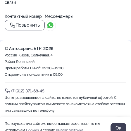
связи
Контактный номер
Мессенджеры
Позвонить
© Автосервис БТР, 2026
Россия, Киров, Солнечная, 4
Район Ленинский
Время работы: Пн-сб: 09:00—19:00
Откроемся в понедельник в 09:00
+7 (912) 371-68-45
Цены, размещенные на сайте, не являются публичной офертой. С
полным прейскурантом вы можете ознакомиться на стойках ресепшн
или связавшись по телефону.
Пользуясь этим сайтом, вы соглашаетесь с тем, что мы
2012-2026 © ZOON
Политика обработки данных
Разработано в Zoon
Ок
используем
Cookies
и сервис
Яндекс.Метрика