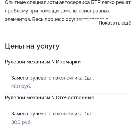
Опытные специалисты автосервиса БТР легко решат
проблему при помощи замены неисправных
элементов. Весь процесс осуществляется в
Показать ещё
несколько этапов: сначала машину ставят на
стояночный тормоз, после этого приподнимают и
Цены на услугу
демонтируют переднее колесо. Затем откручивают
стопорную гайку и снимают старый наконечник.
Далее отвинчивают кольцевой элемент всей тяги и
Рулевой механизм \ Иномарки
устанавливают новую деталь.
Замена рулевого наконечника, 1шт.
450 руб.
Рулевой механизм \ Отечественные
Замена рулевого наконечника, 1шт.
300 руб.